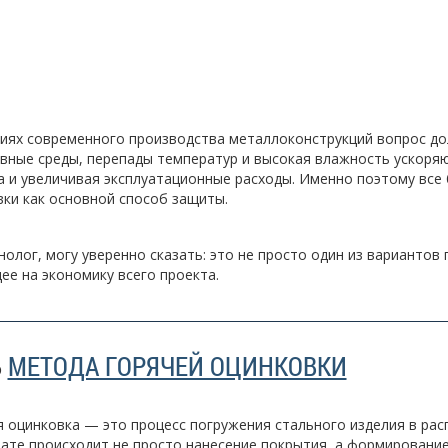
иях современного производства металлоконструкций вопрос до
вные среды, перепады температур и высокая влажность ускоря
а и увеличивая эксплуатационные расходы. Именно поэтому все
ки как основной способ защиты.
нолог, могу уверенно сказать: это не просто один из вариантов
е на экономику всего проекта.
Ь
МЕТОДА ГОРЯЧЕЙ ОЦИНКОВКИ
 оцинковка — это процесс погружения стального изделия в расп
ате происходит не просто нанесение покрытия, а формировани