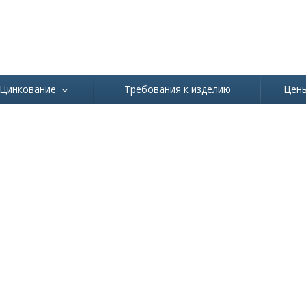
Ваш город
Абаза
Цинкование
Требования к изделию
Цен
ЯЧЕЙ ОЦИНКОВКИ И ПОЧЕМУ ОН