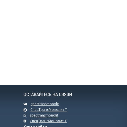
ОСТАВАЙТЕСЬ НА СВЯЗИ
spectransmonolit
СпецТрансМонолит-Т
spectransmonolit
СпецТрансМонолит-Т
Карта сайта