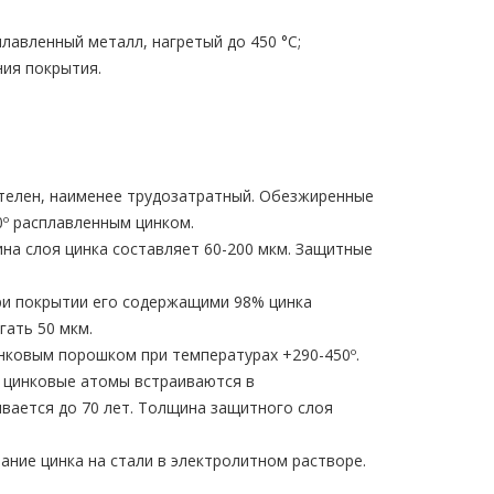
лавленный металл, нагретый до 450 °C;
ния покрытия.
ителен, наименее трудозатратный. Обезжиренные
0º расплавленным цинком.
а слоя цинка составляет 60-200 мкм. Защитные
ри покрытии его содержащими 98% цинка
гать 50 мкм.
нковым порошком при температурах +290-450º.
и цинковые атомы встраиваются в
вается до 70 лет. Толщина защитного слоя
ние цинка на стали в электролитном растворе.