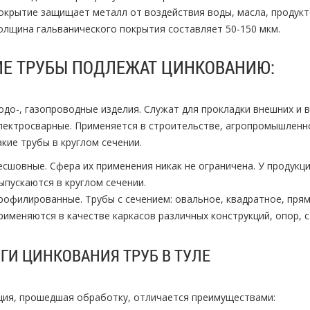
окрытие защищает металл от воздействия воды, масла, продукт
олщина гальванического покрытия составляет 50-150 мкм.
ИЕ ТРУБЫ ПОДЛЕЖАТ ЦИНКОВАНИЮ:
одо-, газопроводные изделия. Служат для прокладки внешних и 
лектросварные. Применяется в строительстве, агропромышленн
акие трубы в круглом сечении.
есшовные. Сфера их применения никак не ограничена. У продукц
ыпускаются в круглом сечении.
рофилированные. Трубы с сечением: овальное, квадратное, прям
рименяются в качестве каркасов различных конструкций, опор, с
ГИ ЦИНКОВАНИЯ ТРУБ В ТУЛЕ
ция, прошедшая обработку, отличается преимуществами: