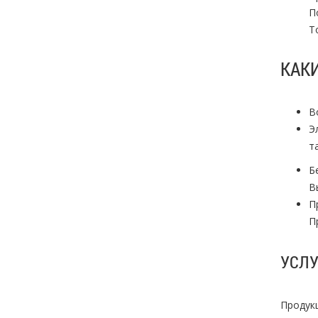
П
Т
КАК
В
Э
т
Б
В
П
П
УСЛУ
Продук