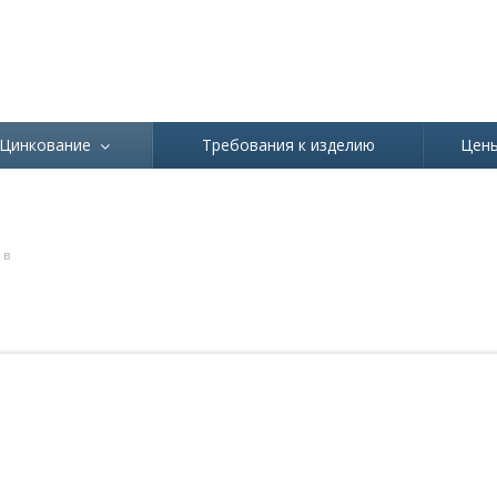
Ваш город
Абаза
Цинкование
Требования к изделию
Цен
ТРУБ В
 в