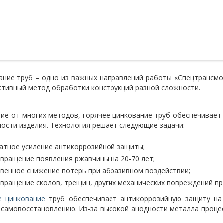
ание труб – одно из важных направлений работы «Спецтрансм
ктивный метод обработки конструкций разной сложности.
чие от многих методов, горячее цинкование труб обеспечивает
ости изделия. Технология решает следующие задачи:
атное усиление антикоррозийной защиты;
вращение появления ржавчины на 20-70 лет;
венное снижение потерь при абразивном воздействии;
вращение сколов, трещин, других механических повреждений при
е цинкование
труб обеспечивает антикоррозийную защиту на 
 самовосстановлению. Из-за высокой анодности металла процес