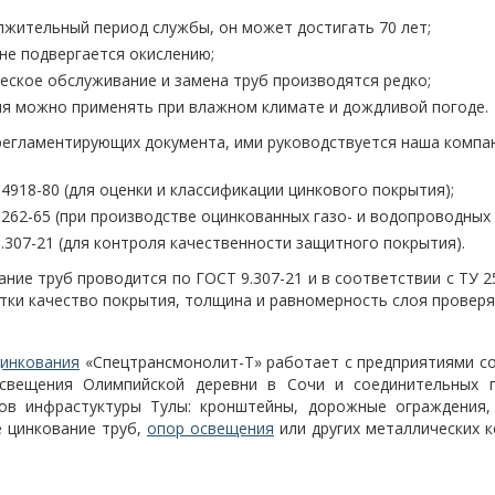
жительный период службы, он может достигать 70 лет;
не подвергается окислению;
еское обслуживание и замена труб производятся редко;
я можно применять при влажном климате и дождливой погоде.
регламентирующих документа, ими руководствуется наша компан
4918-80 (для оценки и классификации цинкового покрытия);
262-65 (при производстве оцинкованных газо- и водопроводных 
.307-21 (для контроля качественности защитного покрытия).
ние труб проводится по ГОСТ 9.307-21 и в соответствии с ТУ 25
тки качество покрытия, толщина и равномерность слоя провер
цинкования
«Спецтрансмонолит-Т» работает с предприятиями со
свещения Олимпийской деревни в Сочи и соединительных 
ов инфрастуктуры Тулы: кронштейны, дорожные ограждения, 
е цинкование труб,
опор освещения
или других металлических к