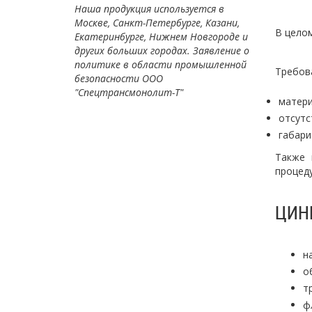
Наша продукция используется в
Москве, Санкт-Петербурге, Казани,
В целом
Екатеринбурге, Нижнем Новгороде и
других больших городах. Заявление о
политике в области промышленной
Требова
безопасности ООО
"Спецтрансмонолит-Т"
матери
отсутс
габари
Также 
процеду
ЦИН
н
о
т
ф