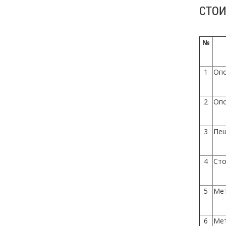
СТОИ
№
1
Опо
2
Опо
3
Пеш
4
Сто
5
Мет
6
Мет