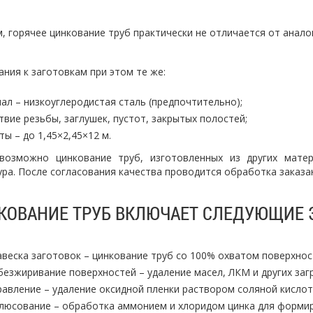
, горячее цинкование труб практически не отличается от анало
ния к заготовкам при этом те же:
ал – низкоуглеродистая сталь (предпочтительно);
твие резьбы, заглушек, пустот, закрытых полостей;
ты – до 1,45×2,45×12 м.
возможно цинкование труб, изготовленных из других мате
ра. После согласования качества проводится обработка заказа
КОВАНИЕ ТРУБ ВКЛЮЧАЕТ СЛЕДУЮЩИЕ 
авеска заготовок – цинкование труб со 100% охватом поверхнос
безжиривание поверхностей – удаление масел, ЛКМ и других заг
равление – удаление оксидной пленки раствором соляной кисло
люсование – обработка аммонием и хлоридом цинка для формир