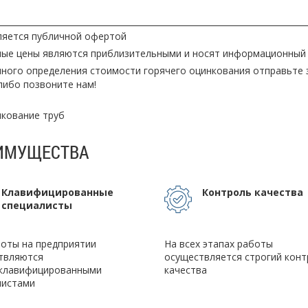
вляется публичной офертой
ные цены являются приблизительными и носят информационный 
чного определения стоимости горячего оцинкования отправьте 
 либо позвоните нам!
кование труб
ИМУЩЕСТВА
Клавифицированные
Контроль качества
специалисты
боты на предприятии
На всех этапах работы
твляются
осуществляется строгий конт
клавифицированными
качества
листами