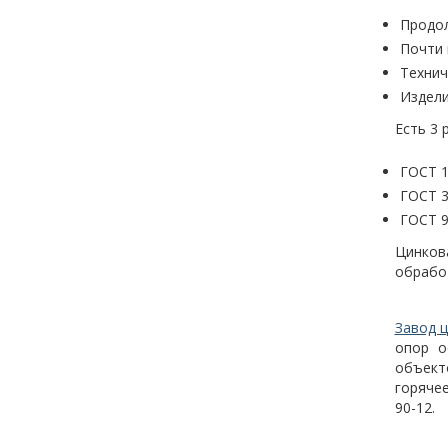
Продол
Почти 
Технич
Издели
Есть 3 
ГОСТ 1
ГОСТ 3
ГОСТ 9
Цинкова
обрабо
Завод 
опор о
объект
горяче
90-12.