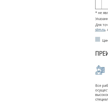
* не я
Указан
Для то
stm.ru
,
Цин
ПРЕ
Все ра
осущес
высоко
специа