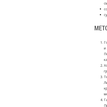
с
с
с
МЕТ
Г
и
П
к
Х
г
Т
Л
к
м
Г
П