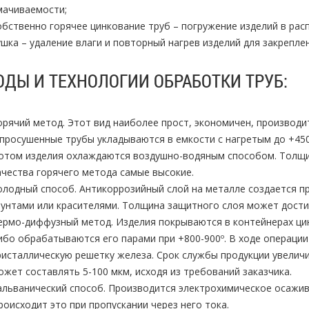
мачиваемости;
обственно горячее цинкование труб – погружение изделий в расп
ушка – удаление влаги и повторный нагрев изделий для закрепле
ОДЫ И ТЕХНОЛОГИИ ОБРАБОТКИ ТРУБ:
орячий метод. Этот вид наиболее прост, экономичен, производ
 просушенные трубы укладываются в емкости с нагретым до +45
отом изделия охлаждаются воздушно-водяным способом. Толщин
ачества горячего метода самые высокие.
олодный способ. Антикоррозийный слой на металле создается п
рунтами или красителями. Толщина защитного слоя может дости
ермо-диффузный метод. Изделия покрываются в контейнерах ци
ибо обрабатываются его парами при +800-900º. В ходе операци
ристаллическую решетку железа. Срок службы продукции увеличи
ожет составлять 5-100 мкм, исходя из требований заказчика.
альванический способ. Производится электрохимическое осажива
роисходит это при пропускании через него тока.