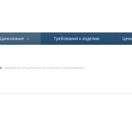
Ваш город
Абаза
Цинкование
Требования к изделию
Цен
СЛЕ ГОРЯЧЕГО ОЦИНКОВАНИЯ
Доработка резьбы после горячего оцинкования